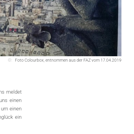
©:
Foto Colourbox, entnommen aus der FAZ vom 17.04.2019
ns meldet
uns einen
h um einen
glück ein