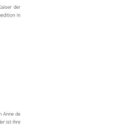
Kaiser der
dition in
on Anne de
r ist ihre