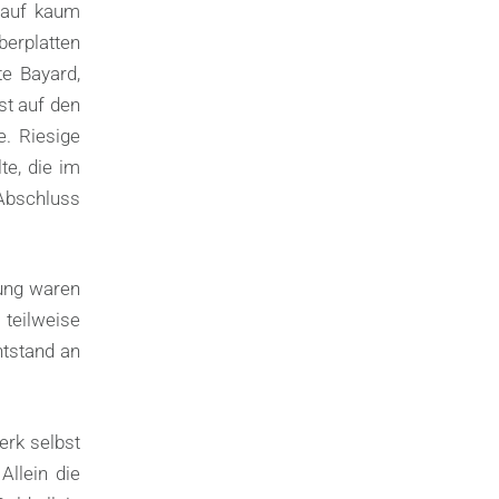
 auf kaum
berplatten
te Bayard,
st auf den
e. Riesige
te, die im
 Abschluss
hung waren
 teilweise
ntstand an
erk selbst
Allein die