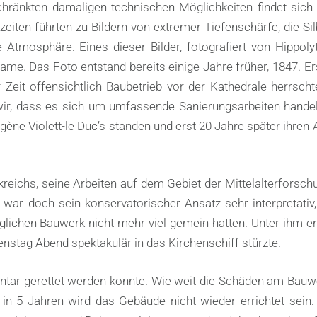
hränkten damaligen technischen Möglichkeiten findet sich
iten führten zu Bildern von extremer Tiefenschärfe, die Sil
tmosphäre. Eines dieser Bilder, fotografiert von Hippoly
Dame. Das Foto entstand bereits einige Jahre früher, 1847. Er
 Zeit offensichtlich Baubetrieb vor der Kathedrale herrscht
wir, dass es sich um umfassende Sanierungsarbeiten handel
ne Violett-le Duc’s standen und erst 20 Jahre später ihren
kreichs, seine Arbeiten auf dem Gebiet der Mittelalterforsc
 war doch sein konservatorischer Ansatz sehr interpretativ,
glichen Bauwerk nicht mehr viel gemein hatten. Unter ihm e
stag Abend spektakulär in das Kirchenschiff stürzte.
ventar gerettet werden konnte. Wie weit die Schäden am Bauw
in 5 Jahren wird das Gebäude nicht wieder errichtet sein. 