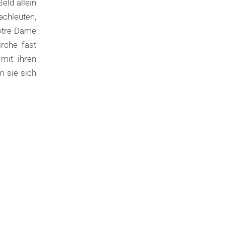
eld allein
achleuten,
Notre-Dame
irche fast
 mit ihren
m sie sich