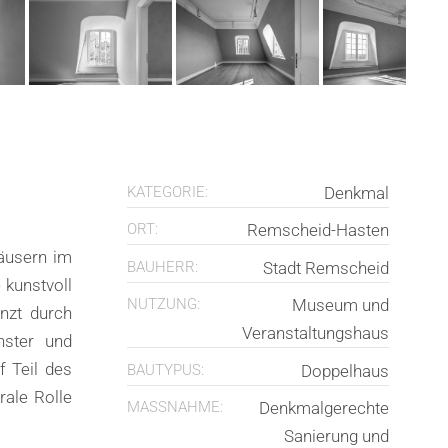
KATEGORIE:
Denkmal
ORT:
Remscheid-Hasten
äusern im
BAUHERR:
Stadt Remscheid
 kunstvoll
NUTZUNG:
Museum und
änzt durch
Veranstaltungshaus
nster und
 Teil des
BAUTYPUS:
Doppelhaus
ale Rolle
MASSNAHME:
Denkmalgerechte
Sanierung und