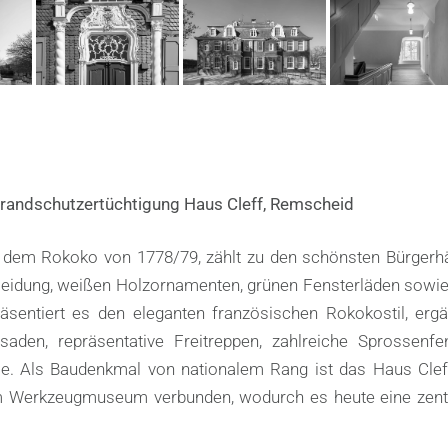
Brandschutzertüchtigung Haus Cleff, Remscheid
s dem Rokoko von 1778/79, zählt zu den schönsten Bürgerh
leidung, weißen Holzornamenten, grünen Fensterläden sowie
räsentiert es den eleganten französischen Rokokostil, erg
aden, repräsentative Freitreppen, zahlreiche Sprossenfe
e. Als Baudenkmal von nationalem Rang ist das Haus Cleff
 Werkzeugmuseum verbunden, wodurch es heute eine zentr