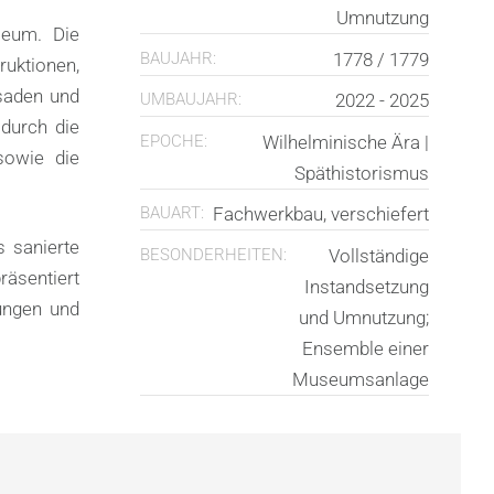
Umnutzung
seum. Die
BAUJAHR:
1778 / 1779
uktionen,
saden und
UMBAUJAHR:
2022 - 2025
 durch die
EPOCHE:
Wilhelminische Ära |
sowie die
Späthistorismus
BAUART:
Fachwerkbau, verschiefert
s sanierte
BESONDERHEITEN:
Vollständige
äsentiert
Instandsetzung
tungen und
und Umnutzung;
Ensemble einer
Museumsanlage