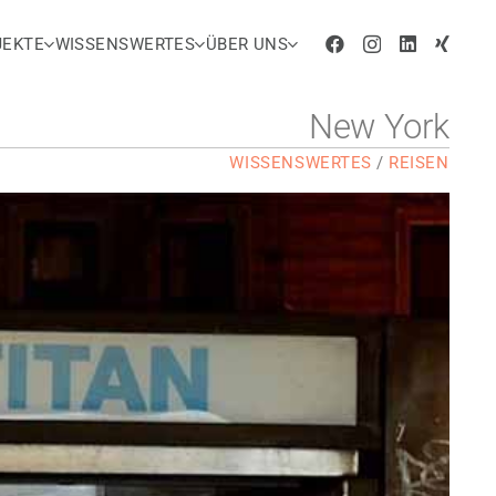
JEKTE
WISSENSWERTES
ÜBER UNS
New York
WISSENSWERTES
/
REISEN