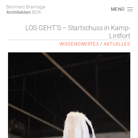
MENÜ
LOS GEHT’S – Startschuss in Kamp-
Lintfort
WISSENSWERTES
/
AKTUELLES