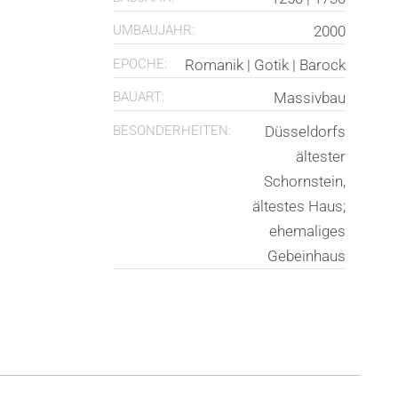
UMBAUJAHR:
2000
EPOCHE:
Romanik | Gotik | Barock
BAUART:
Massivbau
BESONDERHEITEN:
Düsseldorfs
ältester
Schornstein,
ältestes Haus;
ehemaliges
Gebeinhaus