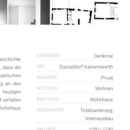
KATEGORIE:
Denkmal
geschichte
ORT:
Düsseldorf Kaiserswerth
, dass die
panischen
BAUHERR:
Privat
ng an den
NUTZUNG:
Wohnen
 heutigen
BAUTYPUS:
Wohnhaus
 verfallen
 Wohnhaus
MASSNAHME:
Totalsanierung,
Innenausbau
BAUJAHR:
1250 | 1730