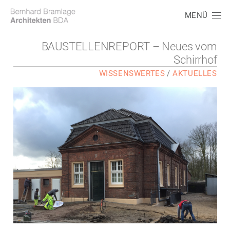
MENÜ
BAUSTELLENREPORT – Neues vom
Schirrhof
WISSENSWERTES
/
AKTUELLES